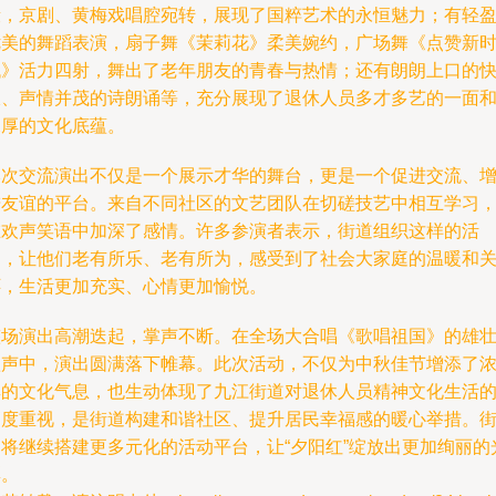
段，京剧、黄梅戏唱腔宛转，展现了国粹艺术的永恒魅力；有轻
优美的舞蹈表演，扇子舞《茉莉花》柔美婉约，广场舞《点赞新
代》活力四射，舞出了老年朋友的青春与热情；还有朗朗上口的
板、声情并茂的诗朗诵等，充分展现了退休人员多才多艺的一面
深厚的文化底蕴。
本次交流演出不仅是一个展示才华的舞台，更是一个促进交流、
进友谊的平台。来自不同社区的文艺团队在切磋技艺中相互学习
在欢声笑语中加深了感情。许多参演者表示，街道组织这样的活
动，让他们老有所乐、老有所为，感受到了社会大家庭的温暖和
怀，生活更加充实、心情更加愉悦。
整场演出高潮迭起，掌声不断。在全场大合唱《歌唱祖国》的雄
歌声中，演出圆满落下帷幕。此次活动，不仅为中秋佳节增添了
厚的文化气息，也生动体现了九江街道对退休人员精神文化生活
高度重视，是街道构建和谐社区、提升居民幸福感的暖心举措。
道将继续搭建更多元化的活动平台，让“夕阳红”绽放出更加绚丽的
彩。