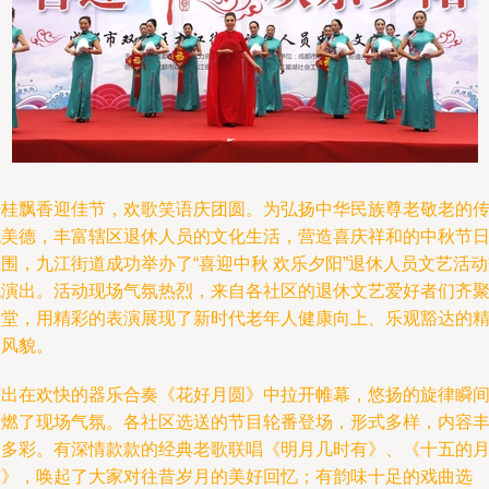
丹桂飘香迎佳节，欢歌笑语庆团圆。为弘扬中华民族尊老敬老的
统美德，丰富辖区退休人员的文化生活，营造喜庆祥和的中秋节
围，九江街道成功举办了“喜迎中秋 欢乐夕阳”退休人员文艺活
流演出。活动现场气氛热烈，来自各社区的退休文艺爱好者们齐
一堂，用精彩的表演展现了新时代老年人健康向上、乐观豁达的
神风貌。
演出在欢快的器乐合奏《花好月圆》中拉开帷幕，悠扬的旋律瞬
点燃了现场气氛。各社区选送的节目轮番登场，形式多样，内容
富多彩。有深情款款的经典老歌联唱《明月几时有》、《十五的
亮》，唤起了大家对往昔岁月的美好回忆；有韵味十足的戏曲选