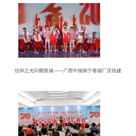
信仰之光闪耀邕城——广西中烟南宁卷烟厂庆祝建
党100周年职工文艺汇演纪实